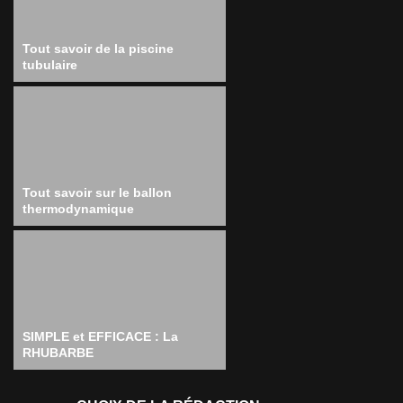
Tout savoir de la piscine
tubulaire
Tout savoir sur le ballon
thermodynamique
SIMPLE et EFFICACE : La
RHUBARBE