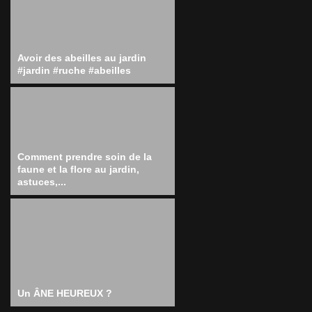
Avoir des abeilles au jardin
#jardin #ruche #abeilles
Comment prendre soin de la
faune et la flore au jardin,
astuces,...
Un ÂNE HEUREUX ?