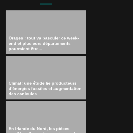
Orages : tout va basculer ce week-
end et plusieurs départements
pourraient être...
Climat: une étude lie producteurs
d’énergies fossiles et augmentation
des canicules
En Irlande du Nord, les pièces