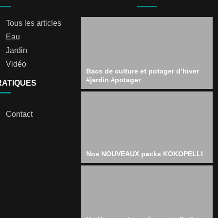
Tous les articles
Eau
Jardin
Vidéo
Bacs de culture et potager d’hiver
#jardin #potager
RATIQUES
Contact
Nos NOUVEAUX packs KOKOPELLI