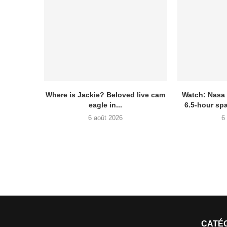
Where is Jackie? Beloved live cam
Watch: Nasa
eagle in...
6.5-hour sp
6 août 2026
6
CATÉ