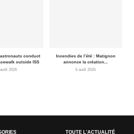
 astronauts conduct
Incendies de l’été : Matignon
acewalk outside ISS
annonce la création...
 août 2026
6 août 2026
GORIES
TOUTE L'ACTUALITÉ