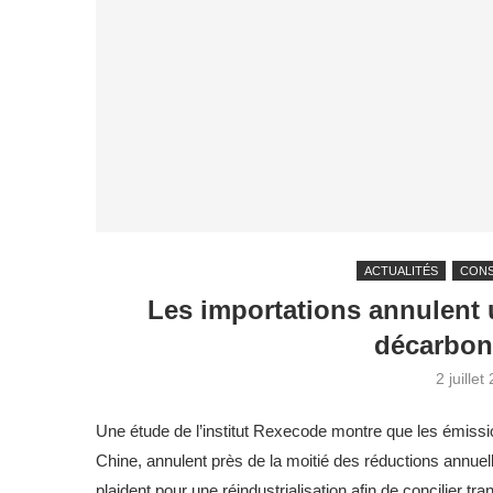
ACTUALITÉS
CON
Les importations annulent 
décarbona
2 juillet
Une étude de l’institut Rexecode montre que les émissio
Chine, annulent près de la moitié des réductions annuell
plaident pour une réindustrialisation afin de concilier tr