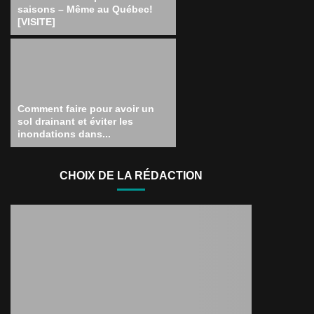
saisons – Même au Québec!
[VISITE]
Comment faire pour avoir un
sol drainant et éviter les
inondations dans...
CHOIX DE LA RÉDACTION