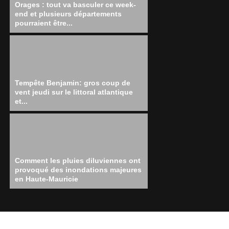
Orages : tout va basculer ce week-
end et plusieurs départements
pourraient être...
Tempête Benjamin: gros coup de
vent jeudi sur le littoral atlantique
et...
Comment les pluies diluviennes ont
provoqué des inondations majeures
en Haute-Mauricie