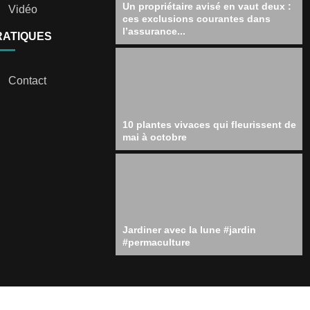
Un propriétaire avisé en vaut deux :
Vidéo
ces exclusions courantes dans
l’assurance...
RATIQUES
Contact
10 plantes vivaces qui fleurissent de
mai à octobre
Jardiner avec la lune #jardin
#permaculture