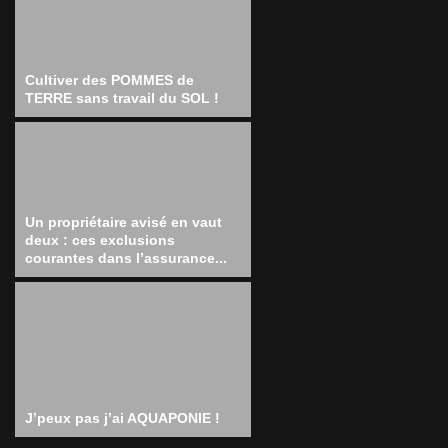
Cultiver des POMMES de
TERRE sans travail du SOL !
Un propriétaire avisé en vaut
deux : ces exclusions
courantes dans l’assurance...
J’peux pas j’ai AQUAPONIE !