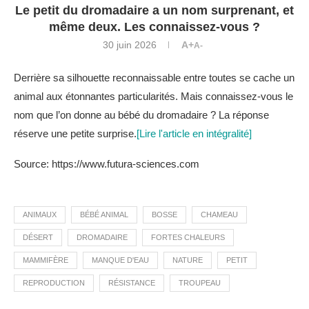
Le petit du dromadaire a un nom surprenant, et
même deux. Les connaissez-vous ?
30 juin 2026
A+
A-
Derrière sa silhouette reconnaissable entre toutes se cache un
animal aux étonnantes particularités. Mais connaissez-vous le
nom que l’on donne au bébé du dromadaire ? La réponse
réserve une petite surprise.
[Lire l'article en intégralité]
Source: https://www.futura-sciences.com
ANIMAUX
BÉBÉ ANIMAL
BOSSE
CHAMEAU
DÉSERT
DROMADAIRE
FORTES CHALEURS
MAMMIFÈRE
MANQUE D'EAU
NATURE
PETIT
REPRODUCTION
RÉSISTANCE
TROUPEAU