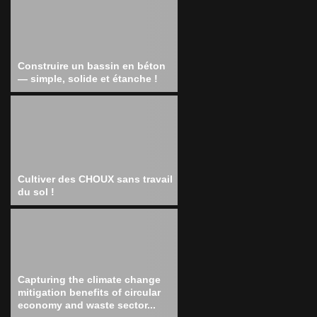
Construire un bassin en béton
— simple, solide et étanche !
Cultiver des CHOUX sans travail
du sol !
Capturing the climate change
mitigation benefits of circular
economy and waste sector...