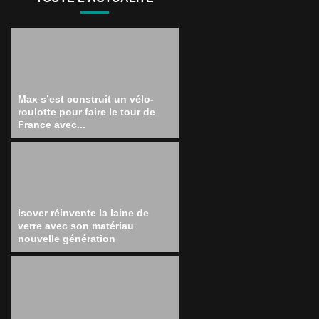
Max s’est construit un vélo-
roulotte pour faire le tour de
France avec...
Isover réinvente la laine de
verre avec son matériau
nouvelle génération