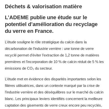
Déchets & valorisation matière
Le Haut Conseil pour le Climat publie un rapport
soulignant que la transition du système agricole et
L’ADEME publie une étude sur le
alimentaire constitue un enjeu central pour
potentiel d’amélioration du recyclage
atteindre la neutralité carbone en 2050.
du verre en France.
L’étude souligne le rôle stratégique du calcin dans la
décarbonation de l’industrie verrière : une tonne de verre
recyclé permet d’éviter l’extraction de 1,2 tonne de matières
premières et l’incorporation de 10 % de calcin réduit de 5 % les
émissions de CO₂ du secteur.
L’étude met en évidence des disparités importantes selon les
filières utilisatrices, dans un contexte marqué par la crise de
l’industrie verrière et des déséquilibres sur le marché du calcin
blanc. Les principaux leviers identifiés concernent la meilleure
captation des gisements de verre creux encore peu recyclés,