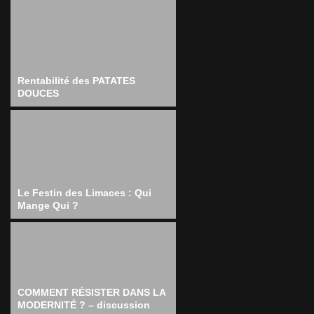
Rentabilité des PATATES
DOUCES
Le Festin des Limaces : Qui
Mange Qui ?
COMMENT RÉSISTER DANS LA
MODERNITÉ ? – discussion