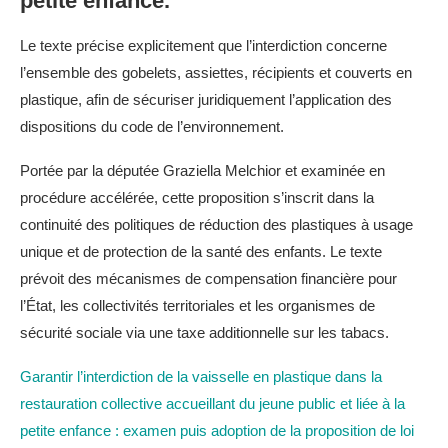
petite enfance.
millions d’euros dans les semi-conducteurs dans le
Le texte précise explicitement que l’interdiction concerne
cadre du projet important d’intérêt européen
commun sur les technologies avancées du semi-
l’ensemble des gobelets, assiettes, récipients et couverts en
conducteur (PIIEC AST), coordonné avec
plastique, afin de sécuriser juridiquement l’application des
l’Allemagne et les Pays-Bas.
dispositions du code de l’environnement.
Agora Energiewende, Agora Industry et l’IDDRI
Portée par la députée Graziella Melchior et examinée en
publient un rapport soulignant que «
procédure accélérée, cette proposition s’inscrit dans la
l’électrification de l’industrie constitue un levier
central pour renforcer la compétitivité, la résilience
continuité des politiques de réduction des plastiques à usage
économique et la décarbonation de l’Union
unique et de protection de la santé des enfants. Le texte
européenne ».
prévoit des mécanismes de compensation financière pour
l’État, les collectivités territoriales et les organismes de
L’Agence européenne pour l’environnement
sécurité sociale via une taxe additionnelle sur les tabacs.
(AEE) estime que l’économie circulaire constitue un
levier stratégique majeur pour renforcer la
Garantir l’interdiction de la vaisselle en plastique dans la
compétitivité, la souveraineté des ressources et la
transition climatique de l’Union européenne.
restauration collective accueillant du jeune public et liée à la
petite enfance : examen puis adoption de la proposition de loi
Climat, adaptation & planification