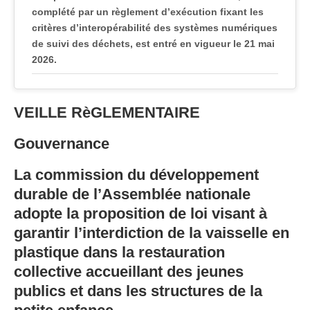
complété par un règlement d’exécution fixant les
critères d’interopérabilité des systèmes numériques
de suivi des déchets, est entré en vigueur le 21 mai
2026.
Le Gouvernement lance une concertation
nationale sur le « plan plastique » pour identifier
VEILLE RèGLEMENTAIRE
les leviers permettant d’atteindre les objectifs
européens de recyclage des emballages plastiques
Gouvernance
à l’horizon 2030.
La commission du développement
Réparation, réemploi & prévention
durable de l’Assemblée nationale
Zero Waste France et Surfrider Foundation
adopte la proposition de loi visant à
Europe publie une note sur le décret d’application
garantir l’interdiction de la vaisselle en
de la loi Climat et résilience relatif à la vente en
plastique dans la restauration
vrac.
collective accueillant des jeunes
Industrie & modèles économiques
publics et dans les structures de la
La France annonce un investissement de 550