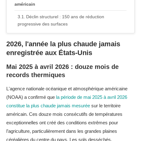
américain
Déclin structurel : 150 ans de réduction
progressive des surfaces
Migration vers cultures plus résilientes :
2026, l'année la plus chaude jamais
l'adaptation agricole en cours
enregistrée aux États-Unis
Changement climatique et sécurité alimentaire
mondiale
Mai 2025 à avril 2026 : douze mois de
records thermiques
Le blé nourrit 20% de l'humanité : quand les
États-Unis faiblissent, le monde trinque
L'agence nationale océanique et atmosphérique américaine
Populations vulnérables et dépendance aux
(NOAA) a confirmé que
la période de mai 2025 à avril 2026
importations : qui paiera le prix ?
constitue la plus chaude jamais mesurée
sur le territoire
américain. Ces douze mois consécutifs de températures
Adaptation et résilience : que peuvent faire les
exceptionnelles ont créé des conditions extrêmes pour
agriculteurs ?
l’agriculture, particulièrement dans les grandes plaines
Sélection génétique et variétés résistantes à la
céréalières du centre du pays. Les sols desséchés,