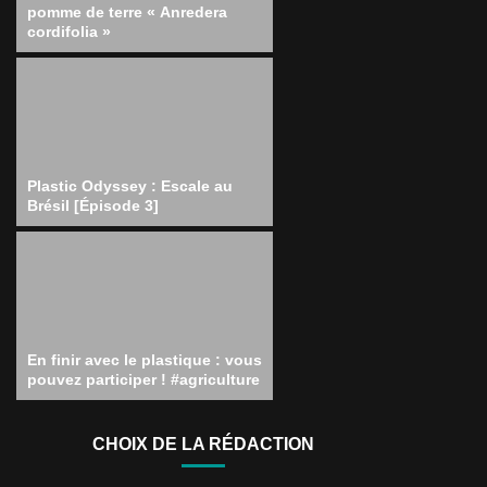
pomme de terre « Anredera
cordifolia »
Plastic Odyssey : Escale au
Brésil [Épisode 3]
En finir avec le plastique : vous
pouvez participer ! #agriculture
CHOIX DE LA RÉDACTION