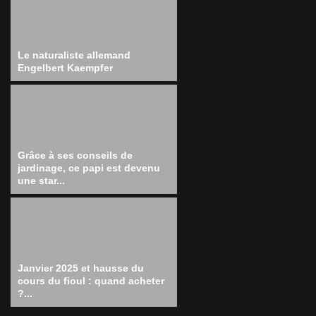
Le naturaliste allemand
Engelbert Kaempfer
Grâce à ses conseils de
jardinage, ce papi est devenu
une star...
Janvier 2025 et hausse du
cours du fioul : quand acheter
?...