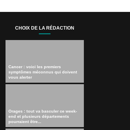
CHOIX DE LA RÉDACTION
Cancer : voici les premiers
symptômes méconnus qui doivent
vous alerter
Orages : tout va basculer ce week-
end et plusieurs départements
pourraient être...