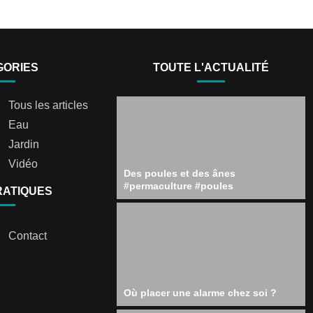
GORIES
TOUTE L'ACTUALITÉ
Tous les articles
Eau
Jardin
Vidéo
Des poules et des ânes
#permaculture #poules
RATIQUES
Contact
Où placer une alarme chez soi ?