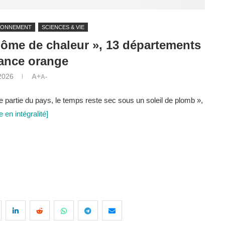
RONNEMENT
SCIENCES & VIE
dôme de chaleur », 13 départements
lance orange
2026
A+
A-
e partie du pays, le temps reste sec sous un soleil de plomb »,
le en intégralité]