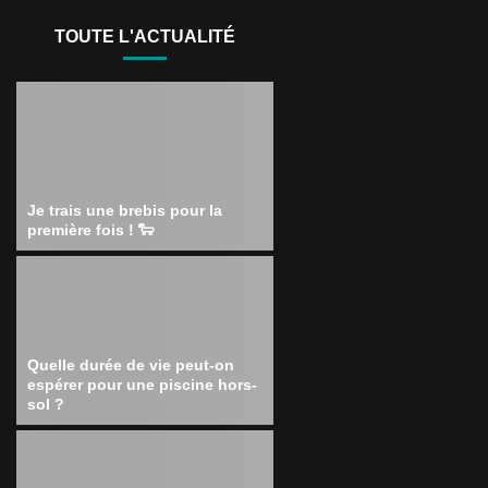
TOUTE L'ACTUALITÉ
Je trais une brebis pour la
première fois ! 🐑
Quelle durée de vie peut-on
espérer pour une piscine hors-
sol ?