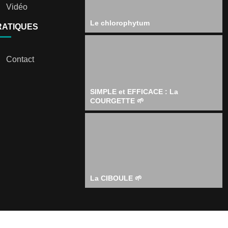
Vidéo
Le chlorophytum
RATIQUES
Contact
SIMPLE et EFFICACE : La
COURGETTE 🌱
La CIBOULE 🌱