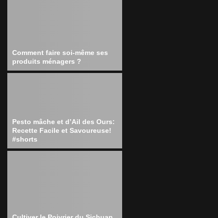
Comment faire soi-même ses
produits ménagers ?
Pesto mâche et d’Ail des Ours:
Recette Facile et Savoureuse!
#shorts
Cultiver le Poivrier du Sichuan