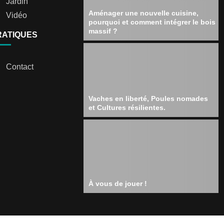
Jardin
Aménager une nouvelle cuisine,
Vidéo
pourquoi et comment intégrer le bois
massif ?
RATIQUES
Contact
Vaches en liberté, Poules nomades
et Cultures résilientes.
À vous de jouer !