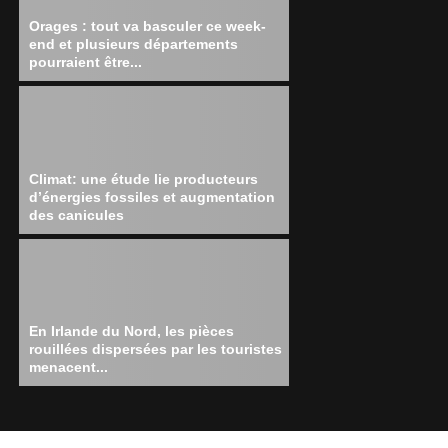
Orages : tout va basculer ce week-
end et plusieurs départements
pourraient être...
Climat: une étude lie producteurs
d’énergies fossiles et augmentation
des canicules
En Irlande du Nord, les pièces
rouillées dispersées par les touristes
menacent...