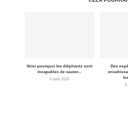
CELA POURRAI
Voici pourquoi les éléphants sont
Des esp
incapables de sauter...
envahissa
bi
6 août 2026
6