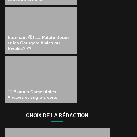
Étonnant 😲! La Patate Douce
et les Courges: Amies ou
Rivales? 🌱
11 Plantes Comestibles,
Vivaces et engrais verts
CHOIX DE LA RÉDACTION