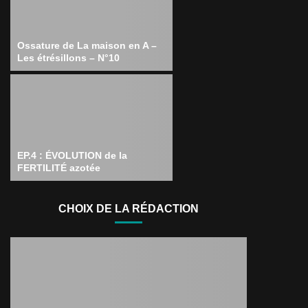
Ossature de La maison en A –
Les étrésillons – N°10
EP.4 : ÉVOLUTION de la
FERTILITÉ azotée
CHOIX DE LA RÉDACTION