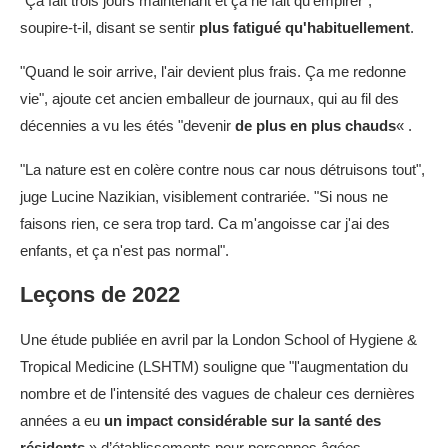
"Ça fait trois jours maintenant et ça ne fait qu'empirer",
soupire-t-il, disant se sentir
plus fatigué qu'habituellement
.
"Quand le soir arrive, l'air devient plus frais. Ça me redonne
vie", ajoute cet ancien emballeur de journaux, qui au fil des
décennies a vu les étés "devenir
de plus en plus chauds
« .
"La nature est en colère contre nous car nous détruisons tout",
juge Lucine Nazikian, visiblement contrariée. "Si nous ne
faisons rien, ce sera trop tard. Ca m'angoisse car j'ai des
enfants, et ça n'est pas normal".
Leçons de 2022
Une étude publiée en avril par la London School of Hygiene &
Tropical Medicine (LSHTM) souligne que "l'augmentation du
nombre et de l'intensité des vagues de chaleur ces dernières
années a eu
un impact considérable sur la santé des
résidents
» d’établissements pour personnes âgées.