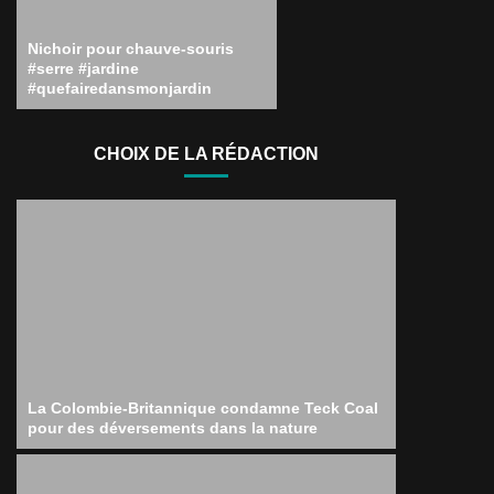
Nichoir pour chauve-souris
#serre #jardine
#quefairedansmonjardin
CHOIX DE LA RÉDACTION
La Colombie-Britannique condamne Teck Coal
pour des déversements dans la nature