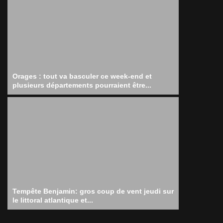
Orages : tout va basculer ce week-end et
plusieurs départements pourraient être...
Tempête Benjamin: gros coup de vent jeudi sur
le littoral atlantique et...