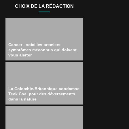
CHOIX DE LA RÉDACTION
Cancer : voici les premiers
symptômes méconnus qui doivent
vous alerter
La Colombie-Britannique condamne
Teck Coal pour des déversements
dans la nature