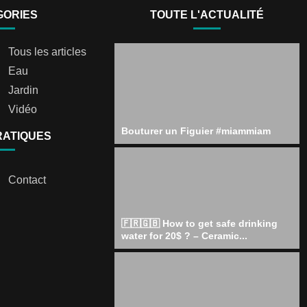
GORIES
TOUTE L'ACTUALITÉ
Tous les articles
Eau
Jardin
Vidéo
Bouturer un Figuier #miammiam
RATIQUES
Contact
🇫🇷🇬🇧 How to get safe drinking
water for 20$ ? – Ceramic...