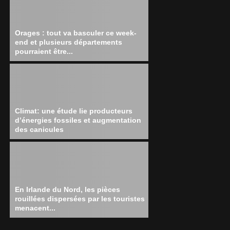
Orages : tout va basculer ce week-
end et plusieurs départements
pourraient être...
Climat: une étude lie producteurs
d’énergies fossiles et augmentation
des canicules
En Irlande du Nord, les pièces
rouillées dispersées par les touristes
menacent...