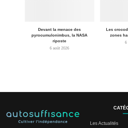
Devant la menace des
Les crocod
pyrocumulonimbus, la NASA
zones ha
riposte
6
6 août 2026
CATÉ
Les Actualités