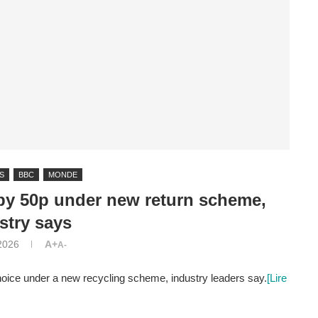
S
BBC
MONDE
 by 50p under new return scheme,
stry says
 2026
A+
A-
hoice under a new recycling scheme, industry leaders say.
[Lire