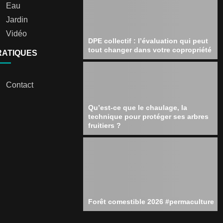
Eau
Jardin
Vidéo
DPE collectif : l’évaluation qui peut
tout changer dans votre copropriété
RATIQUES
Contact
Qu’est-ce que le chaulage, la
technique pour protéger ses arbres
fruitiers ?
Forêt comestible 2026 #permaculture