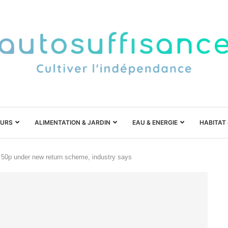
URS
ALIMENTATION & JARDIN
EAU & ENERGIE
HABITAT
y 50p under new return scheme, industry says