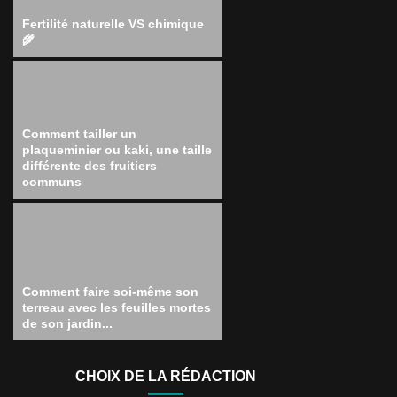
Fertilité naturelle VS chimique
🌾
Comment tailler un
plaqueminier ou kaki, une taille
différente des fruitiers
communs
Comment faire soi-même son
terreau avec les feuilles mortes
de son jardin...
CHOIX DE LA RÉDACTION