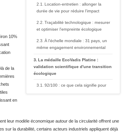
Location-entretien : allonger la
durée de vie pour réduire l'impact
Traçabilité technologique : mesurer
et optimiser l'empreinte écologique
viron 10%
À l'échelle mondiale : 31 pays, un
ssant
même engagement environnemental
cation
La médaille EcoVadis Platine :
validation scientifique d'une transition
à de la
écologique
remières
chets
92/100 : ce que cela signifie pour
iles
l'environnement
nissant en
Modèle viable pour d'autres
industries circulaires ?
ent leur modèle économique autour de la circularité offrent une
Ce qu'il faut retenir
sur la durabilité, certains acteurs industriels appliquent déjà