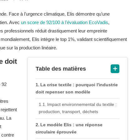
monde. Face à l’urgence climatique, Elis démontre qu’une
etien. Avec
un score de 92/100 à l'évaluation EcoVadis
,
iles professionnels réduit drastiquement leur empreinte
ondialement, Elis intègre le top 1%, validant scientifiquement
que sur la production linéaire.
e doit
Table des matières
e 92
La crise textile : pourquoi l'industrie
doit repenser son modèle
itres
Impact environnemental du textile :
rejettent
production, transport, déchets
au. La
Le modèle Elis : une réponse
t
circulaire éprouvée
 contre