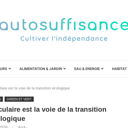
URS
ALIMENTATION & JARDIN
EAU & ENERGIE
HABITAT
laire est la voie de la transition écologique
S
GREEN ET VERT
culaire est la voie de la transition
logique
 2026
A+
A-