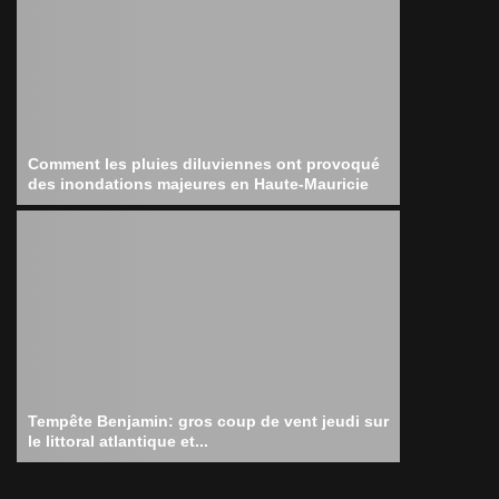
Comment les pluies diluviennes ont provoqué
des inondations majeures en Haute-Mauricie
Tempête Benjamin: gros coup de vent jeudi sur
le littoral atlantique et...