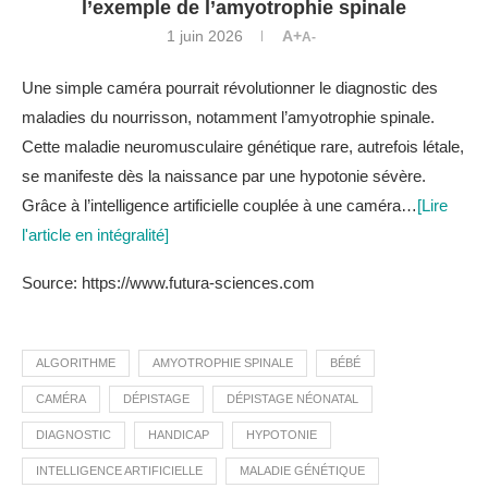
l’exemple de l’amyotrophie spinale
1 juin 2026
A+
A-
Une simple caméra pourrait révolutionner le diagnostic des
maladies du nourrisson, notamment l’amyotrophie spinale.
Cette maladie neuromusculaire génétique rare, autrefois létale,
se manifeste dès la naissance par une hypotonie sévère.
Grâce à l’intelligence artificielle couplée à une caméra…
[Lire
l'article en intégralité]
Source: https://www.futura-sciences.com
ALGORITHME
AMYOTROPHIE SPINALE
BÉBÉ
CAMÉRA
DÉPISTAGE
DÉPISTAGE NÉONATAL
DIAGNOSTIC
HANDICAP
HYPOTONIE
INTELLIGENCE ARTIFICIELLE
MALADIE GÉNÉTIQUE