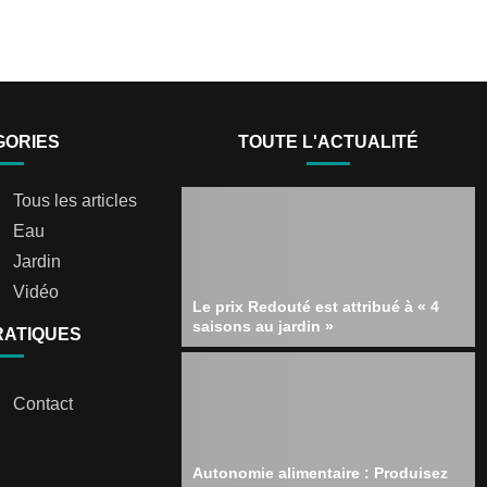
GORIES
TOUTE L'ACTUALITÉ
Tous les articles
Eau
Jardin
Vidéo
Le prix Redouté est attribué à « 4
saisons au jardin »
RATIQUES
Contact
Autonomie alimentaire : Produisez