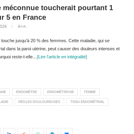
 méconnue toucherait pourtant 1
r 5 en France
2026
A+
A-
touche jusqu’à 20 % des femmes. Cette maladie, qui se
al dans la paroi utérine, peut causer des douleurs intenses et
rquoi reste-t-elle…
[Lire l'article en intégralité]
NNE
ENDOMÈTRE
ENDOMÉTRIOSE
FEMME
LADIE
RÈGLES DOULOUREUSES
TISSU ENDOMÉTRIAL