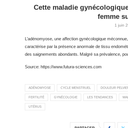
Cette maladie gynécologique
femme su
1 juin 
L’adénomyose, une affection gynécologique méconnue, 
caractérise par la présence anormale de tissu endométri
des saignements abondants. Malgré sa prévalence, pou
Source: https://www.futura-sciences.com
ADÉNOMYOSE
CYCLE MENSTRUEL
DOULEUR PELVIE
FERTILITÉ
GYNÉCOLOGIE
LES TENDANCES
MA
UTÉRUS