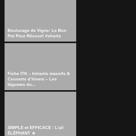
Bouturage de Vigne: Le Bon
Pot Pour Réussir! #shorts
Fiche ITK – Intrants massifs &
Couverts d’hivers – Les
légumes du...
SIMPLE et EFFICACE : L’ail
ÉLÉPHANT 🧄