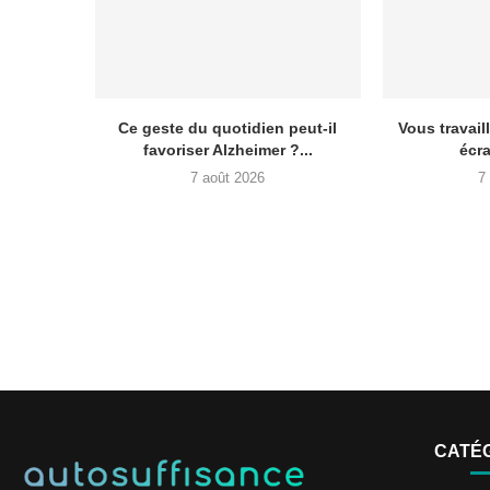
Ce geste du quotidien peut-il
Vous travail
favoriser Alzheimer ?...
écra
7 août 2026
7
CATÉ