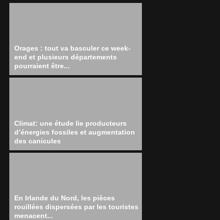
Orages : tout va basculer ce week-
end et plusieurs départements
pourraient être...
Climat: une étude lie producteurs
d’énergies fossiles et augmentation
des canicules
En Irlande du Nord, les pièces
rouillées dispersées par les touristes
menacent...