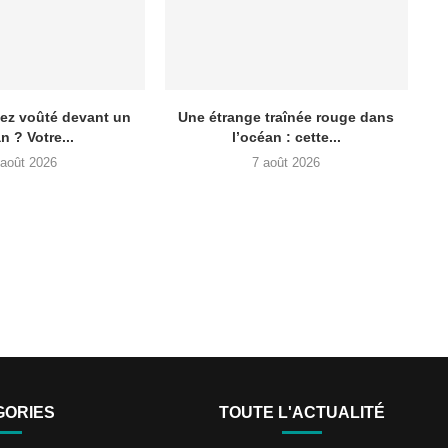
lez voûté devant un
Une étrange traînée rouge dans
n ? Votre...
l’océan : cette...
 août 2026
7 août 2026
GORIES
TOUTE L'ACTUALITÉ