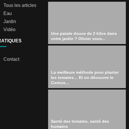
Tous les articles
Eau
Jardin
Vidéo
Une patate douce de 2 kilos dans
votre jardin ? Olivier vous...
RATIQUES
Contact
La meilleure méthode pour planter
les tomates… Et on découvre le
Cornus...
Santé des tomates, santé des
humains