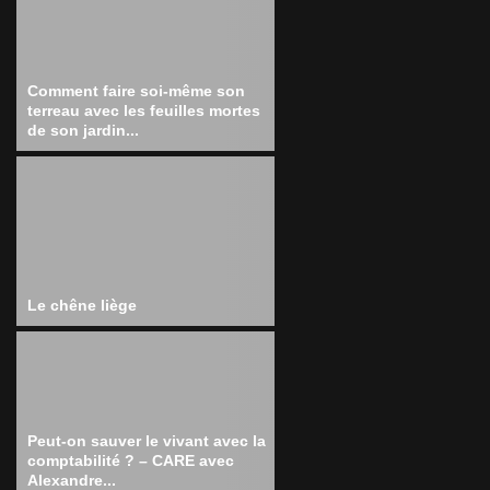
Comment faire soi-même son
terreau avec les feuilles mortes
de son jardin...
Le chêne liège
Peut-on sauver le vivant avec la
comptabilité ? – CARE avec
Alexandre...