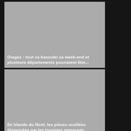
Orages : tout va basculer ce week-end et
plusieurs départements pourraient être...
En Irlande du Nord, les pièces rouillées
dispersées par les touristes menacent...