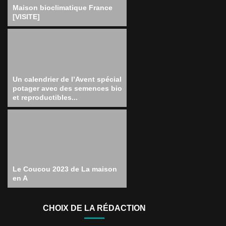
Maison bioclimatique France
[VISITE]
Un calendrier de l’Avent spécial
potager avec des semences bio
et reproductibles...
Le Coucou 2023 de La maison
en A
CHOIX DE LA RÉDACTION