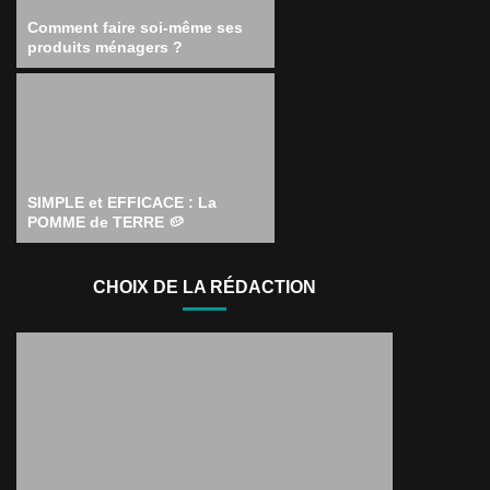
Comment faire soi-même ses
produits ménagers ?
SIMPLE et EFFICACE : La
POMME de TERRE 🥔
CHOIX DE LA RÉDACTION