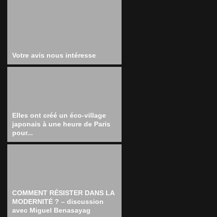
Votre avis nous intéresse
Elles ont créé un éco-village
japonais à une heure de Paris
pour...
COMMENT RÉSISTER DANS LA
MODERNITÉ ? – discussion
avec Miguel Benasayag