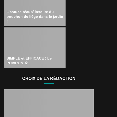
L’astuce récup’ insolite du
bouchon de liège dans le jardin
!
SIMPLE et EFFICACE : Le
POIVRON 🫑
CHOIX DE LA RÉDACTION