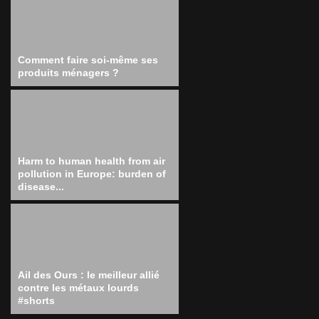
Comment faire soi-même ses
produits ménagers ?
Harm to human health from air
pollution in Europe: burden of
disease...
Ail des Ours : le meilleur allié
contre les métaux lourds
#shorts