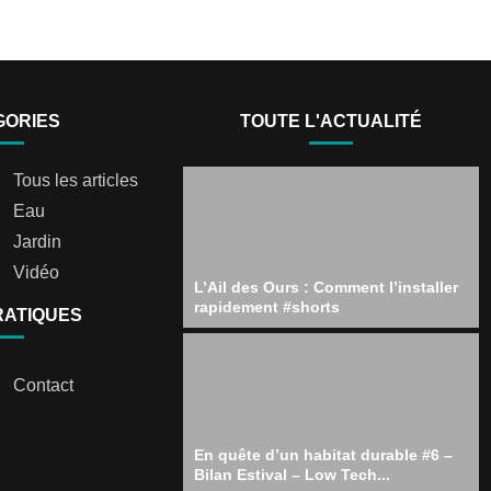
GORIES
TOUTE L'ACTUALITÉ
Tous les articles
Eau
Jardin
Vidéo
L’Ail des Ours : Comment l’installer
rapidement #shorts
RATIQUES
Contact
En quête d’un habitat durable #6 –
Bilan Estival – Low Tech...