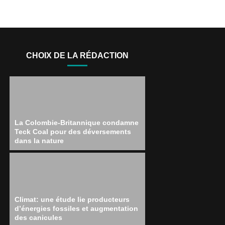
CHOIX DE LA RÉDACTION
La Colombie-Britannique condamne
Teck Coal pour des déversements
dans la nature
Climat: une étude lie producteurs
d’énergies fossiles et augmentation
des canicules