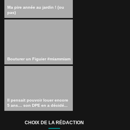
Ma pire année au jardin ! (ou
pas)
Bouturer un Figuier #miammiam
Il pensait pouvoir louer encore
5 ans… son DPE en a décidé...
CHOIX DE LA RÉDACTION