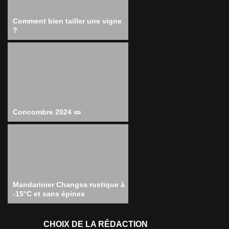
Comment bien tailler une vigne
?
Concombre 2024 🥒
Mandarinier Changsa rustique à
-15°C et sans épines
CHOIX DE LA RÉDACTION