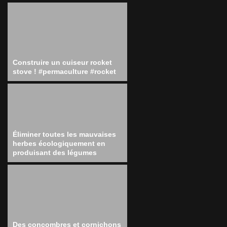
Construire un cuiseur rocket
stove ! #permaculture #rocket
Éliminer toutes les mauvaises
herbes écologiquement en
produisant des légumes
Des concombres et cornichons