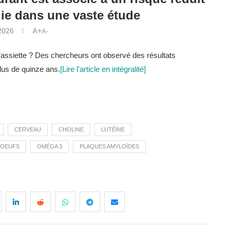
ie dans une vaste étude
2026
A+
A-
 l’assiette ? Des chercheurs ont observé des résultats
lus de quinze ans.
[Lire l'article en intégralité]
CERVEAU
CHOLINE
LUTÉÏNE
OEUFS
OMÉGA 3
PLAQUES AMYLOÏDES