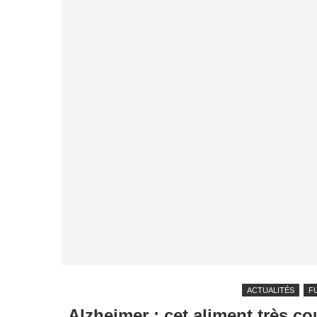
ACTUALITÉS
F
Alzheimer : cet aliment très co