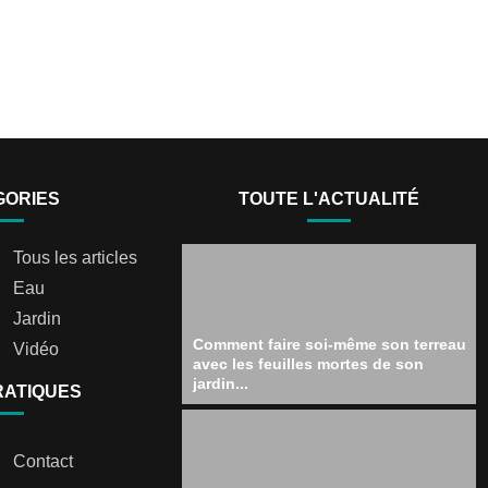
GORIES
TOUTE L'ACTUALITÉ
Tous les articles
Eau
Jardin
Comment faire soi-même son terreau
Vidéo
avec les feuilles mortes de son
jardin...
RATIQUES
Contact