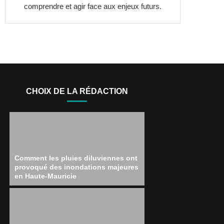
comprendre et agir face aux enjeux futurs.
CHOIX DE LA RÉDACTION
Comment les pluies diluviennes ont
provoqué des inondations majeures
en Haute-Mauricie