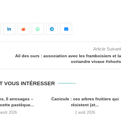
Article Suivant
Ail des ours : association avec les framboisiers et la
coriandre vivace #shorts
T VOUS INTÉRESSER
es, 0 arrosages –
Canicule : ces arbres fruitiers qui
ette pastèque...
résistent (et...
 août 2026
2 août 2026