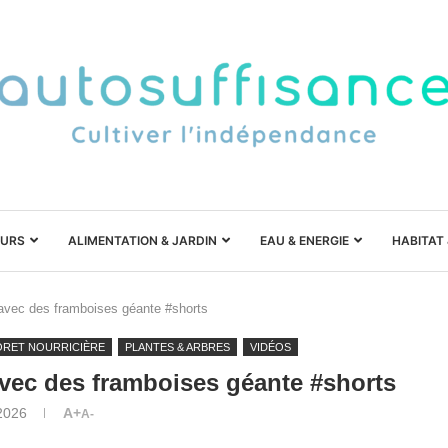
URS
ALIMENTATION & JARDIN
EAU & ENERGIE
HABITAT
r avec des framboises géante #shorts
ÔRET NOURRICIÈRE
PLANTES & ARBRES
VIDÉOS
 avec des framboises géante #shorts
2026
A+
A-