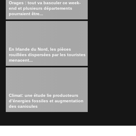
Orages : tout va basculer ce week-
end et plusieurs départements
pourraient être...
En Irlande du Nord, les pièces
rouillées dispersées par les touristes
menacent...
Climat: une étude lie producteurs
d’énergies fossiles et augmentation
des canicules