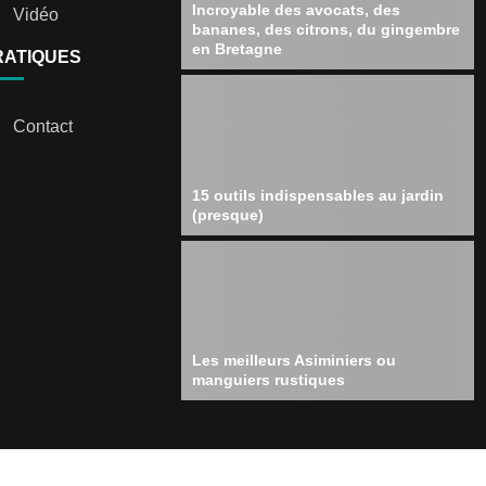
Incroyable des avocats, des
Vidéo
bananes, des citrons, du gingembre
en Bretagne
RATIQUES
Contact
15 outils indispensables au jardin
(presque)
Les meilleurs Asiminiers ou
manguiers rustiques