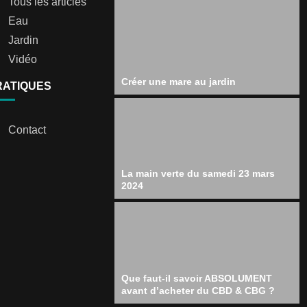
Tous les articles
Eau
Jardin
Vidéo
Créer une mare au jardin
RATIQUES
Contact
La main verte du samedi 23 mars
2024
Que faut-il savoir ABSOLUMENT
avant d’acheter du CBD & CBG ?