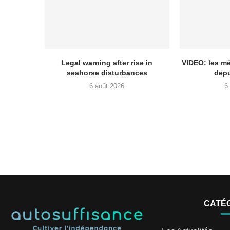
Legal warning after rise in
VIDEO: les mé
seahorse disturbances
depu
6 août 2026
6
CATÉ