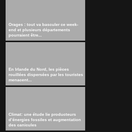
Orages : tout va basculer ce week-
end et plusieurs départements
pourraient être...
En Irlande du Nord, les pièces
rouillées dispersées par les touristes
menacent...
Climat: une étude lie producteurs
d’énergies fossiles et augmentation
des canicules