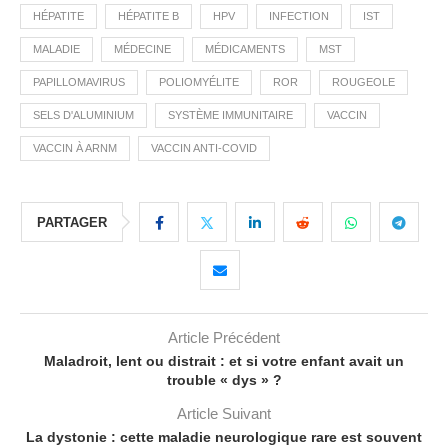
HÉPATITE
HÉPATITE B
HPV
INFECTION
IST
MALADIE
MÉDECINE
MÉDICAMENTS
MST
PAPILLOMAVIRUS
POLIOMYÉLITE
ROR
ROUGEOLE
SELS D'ALUMINIUM
SYSTÈME IMMUNITAIRE
VACCIN
VACCIN À ARNM
VACCIN ANTI-COVID
PARTAGER
Article Précédent
Maladroit, lent ou distrait : et si votre enfant avait un
trouble « dys » ?
Article Suivant
La dystonie : cette maladie neurologique rare est souvent