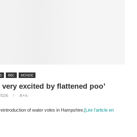
S
BBC
MONDE
 very excited by flattened poo’
 2026
A+
A-
eintroduction of water voles in Hampshire.
[Lire l'article en