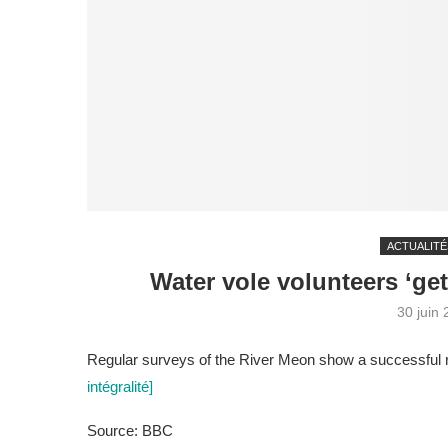
ACTUALITÉ
Water vole volunteers ‘get
30 juin
Regular surveys of the River Meon show a successful r
intégralité]
Source: BBC