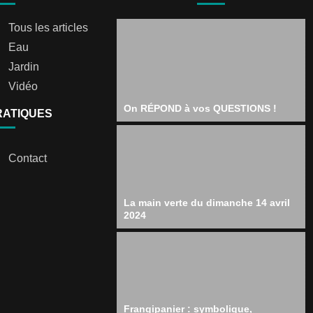
Tous les articles
Eau
Jardin
Vidéo
On RÉPOND à vos QUESTIONS !
RATIQUES
Contact
La main verte du dimanche 14 avril
2024
Frangipanier : symbolique,