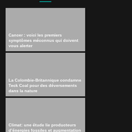
Cancer : voici les premiers
symptômes méconnus qui doivent
vous alerter
La Colombie-Britannique condamne
Teck Coal pour des déversements
dans la nature
Climat: une étude lie producteurs
d’énergies fossiles et augmentation