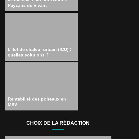
Paysans du vivant
L’îlot de chaleur urbain (ICU) :
quelles solutions ?
Rentabilité des poireaux en
MSV
CHOIX DE LA RÉDACTION