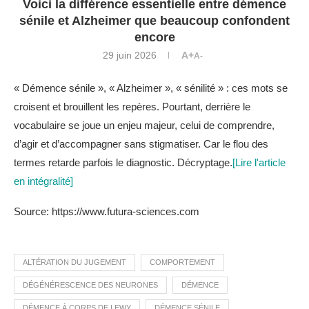
Voici la différence essentielle entre démence
sénile et Alzheimer que beaucoup confondent
encore
29 juin 2026
A+
A-
« Démence sénile », « Alzheimer », « sénilité » : ces mots se
croisent et brouillent les repères. Pourtant, derrière le
vocabulaire se joue un enjeu majeur, celui de comprendre,
d’agir et d’accompagner sans stigmatiser. Car le flou des
termes retarde parfois le diagnostic. Décryptage.
[Lire l'article
en intégralité]
Source: https://www.futura-sciences.com
ALTÉRATION DU JUGEMENT
COMPORTEMENT
DÉGÉNÉRESCENCE DES NEURONES
DÉMENCE
DÉMENCE À CORPS DE LEWY
DÉMENCE SÉNILE