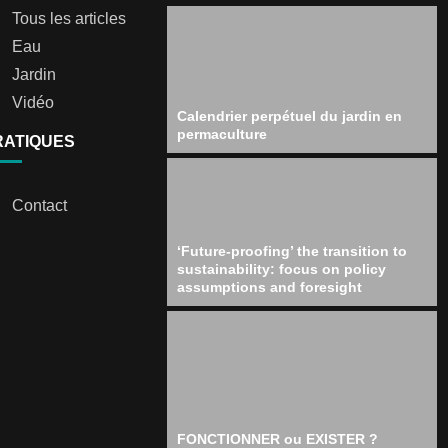
Tous les articles
Eau
Jardin
Vidéo
Calendrier perpétuel du jardin en
permaculture
RATIQUES
Contact
‘Future-proofing’ the transition to
sustainability: focus on policy
assumptions and foresight
FONCTIONNER ou EXISTER ?