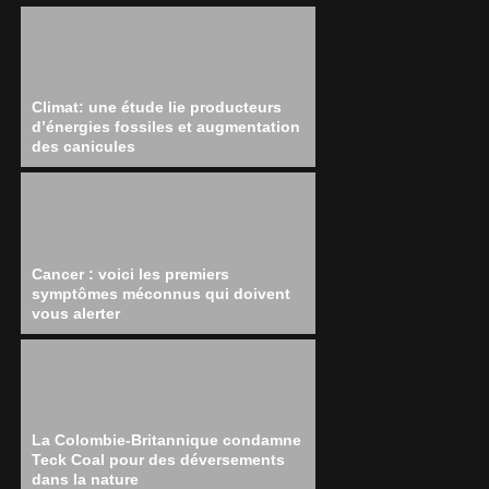
Climat: une étude lie producteurs
d’énergies fossiles et augmentation
des canicules
Cancer : voici les premiers
symptômes méconnus qui doivent
vous alerter
La Colombie-Britannique condamne
Teck Coal pour des déversements
dans la nature