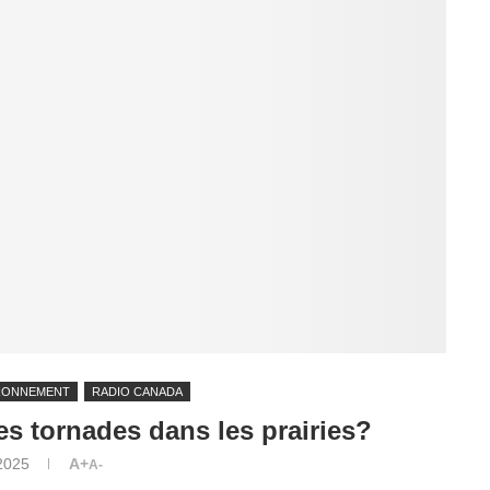
RONNEMENT
RADIO CANADA
es tornades dans les prairies?
 2025
A+
A-