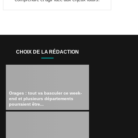
CHOIX DE LA RÉDACTION
Orages : tout va basculer ce week-
end et plusieurs départements
pourraient être...