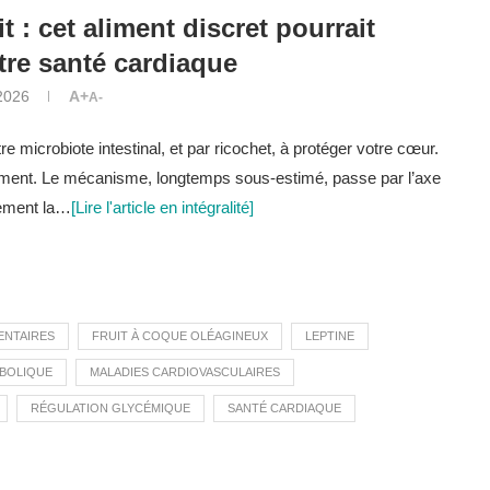
t : cet aliment discret pourrait
tre santé cardiaque
2026
A+
A-
e microbiote intestinal, et par ricochet, à protéger votre cœur.
rement. Le mécanisme, longtemps sous-estimé, passe par l’axe
lement la…
[Lire l'article en intégralité]
ENTAIRES
FRUIT À COQUE OLÉAGINEUX
LEPTINE
ABOLIQUE
MALADIES CARDIOVASCULAIRES
RÉGULATION GLYCÉMIQUE
SANTÉ CARDIAQUE