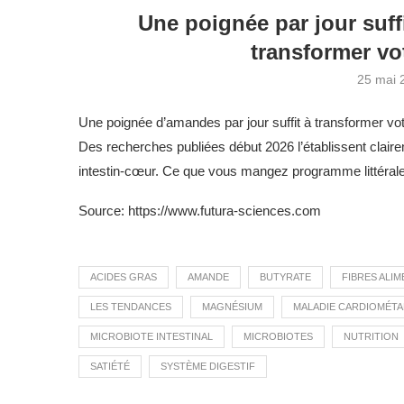
Une poignée par jour suffi
transformer vo
25 mai 
Une poignée d’amandes par jour suffit à transformer votr
Des recherches publiées début 2026 l’établissent clai
intestin-cœur. Ce que vous mangez programme littéra
Source: https://www.futura-sciences.com
ACIDES GRAS
AMANDE
BUTYRATE
FIBRES ALIM
LES TENDANCES
MAGNÉSIUM
MALADIE CARDIOMÉT
MICROBIOTE INTESTINAL
MICROBIOTES
NUTRITION
SATIÉTÉ
SYSTÈME DIGESTIF