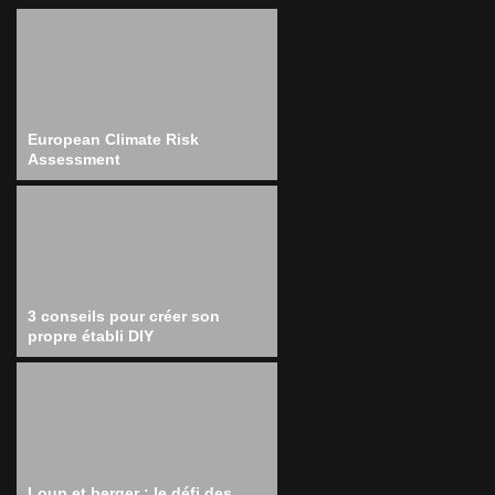
European Climate Risk
Assessment
3 conseils pour créer son
propre établi DIY
Loup et berger : le défi des