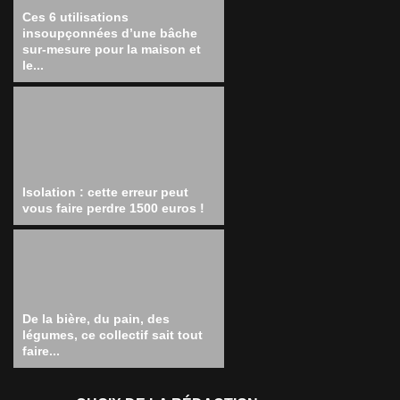
Ces 6 utilisations
insoupçonnées d’une bâche
sur-mesure pour la maison et
le...
Isolation : cette erreur peut
vous faire perdre 1500 euros !
De la bière, du pain, des
légumes, ce collectif sait tout
faire...