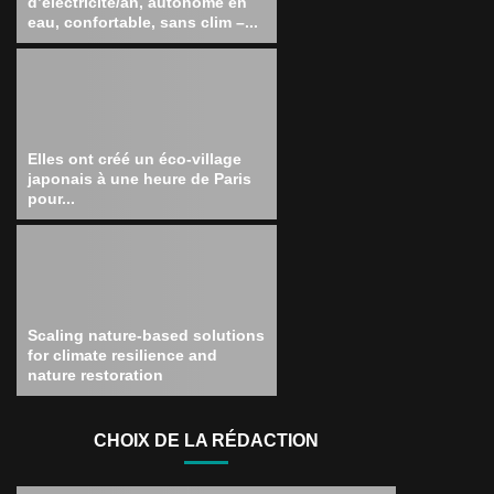
d’électricité/an, autonome en
eau, confortable, sans clim –...
Elles ont créé un éco-village
japonais à une heure de Paris
pour...
Scaling nature-based solutions
for climate resilience and
nature restoration
CHOIX DE LA RÉDACTION